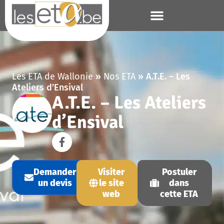
Les ETA de Wallonie
»
Nos ETA
»
A.T.E. – Les
Ateliers d’Ensival
A.T.E. – Les Ateliers
d’Ensival
Demander
Visiter
Postuler
un devis
le site
dans
web
cette ETA