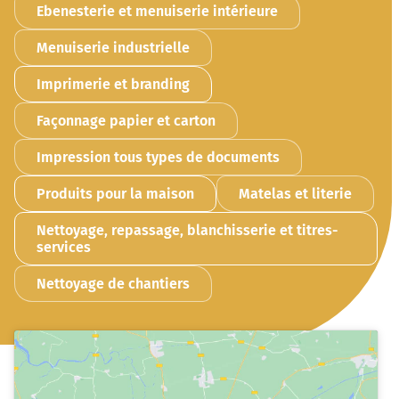
Ebenesterie et menuiserie intérieure
Menuiserie industrielle
Imprimerie et branding
Façonnage papier et carton
Impression tous types de documents
Produits pour la maison
Matelas et literie
Nettoyage, repassage, blanchisserie et titres-
services
Nettoyage de chantiers