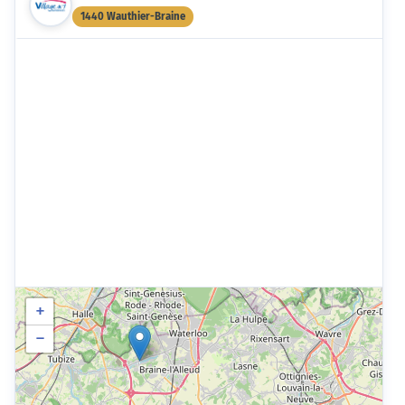
1440 Wauthier-Braine
+
−