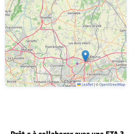
|
©
Leaflet
OpenStreetMap