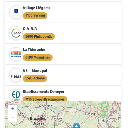
Village Liégeois
4100 Seraing
C.A.R.P.
5600 Philippeville
La Thiérache
6590 Momignies
V3 – Manupal
5590 Achene
Etablissements Deneyer
7110 Strépy-Bracquegnies
+
Entra
−
6220 Fleurus