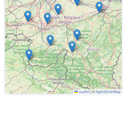
ETA 123 Atelier Protégé de Beauraing
5570 Beauraing
L’Aurore
4280 Hannut
|
©
Leaflet
OpenStreetMap