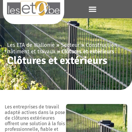
Les ETA de Wallonie
»
Secteur
»
Construction,
bâtiment et travaux
»
Clôtures et extérieurs
Clôtures et extérieurs
Les entreprises de travail
adapté actives dans la pose
de clôtures extérieures
offrent une solution à la fois
professionnelle, fiable et